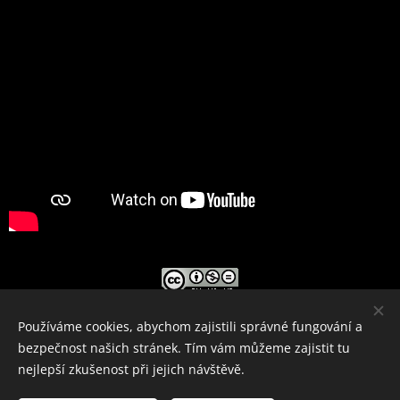
Toto dílo podléhá licenci
Creative Commons Uveďte
Používáme cookies, abychom zajistili správné fungování a
původ-Neužívejte komerčně-Nezpracovávejte 4.0
bezpečnost našich stránek. Tím vám můžeme zajistit tu
Mezinárodní License
.
nejlepší zkušenost při jejich návštěvě.