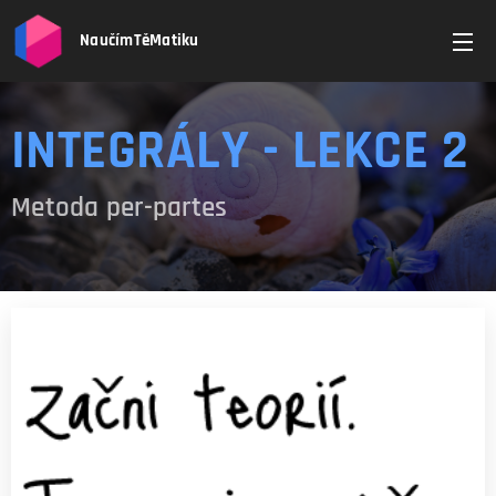
NaučímTěMatiku
INTEGRÁLY - LEKCE 2
Metoda per-partes