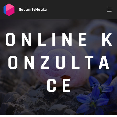
NaučímTěMatiku
O N L I N E K
O N Z U L T A
C E