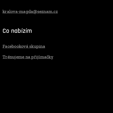
kralova-magda@seznam.cz
Co nabízím
Facebooková skupina
Trénujeme na přijímačky