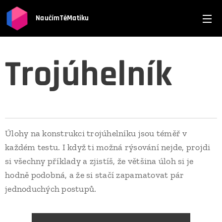
NaučímTěMatiku
Trojúhelník
Úlohy na konstrukci trojúhelníku jsou téměř v
každém testu. I když ti možná rýsování nejde, projdi
si všechny příklady a zjistíš, že většina úloh si je
hodně podobná, a že si stačí zapamatovat pár
jednoduchých postupů.