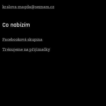
kralova-magda@seznam.cz
Co nabízím
Facebooková skupina
Trénujeme na přijímačky