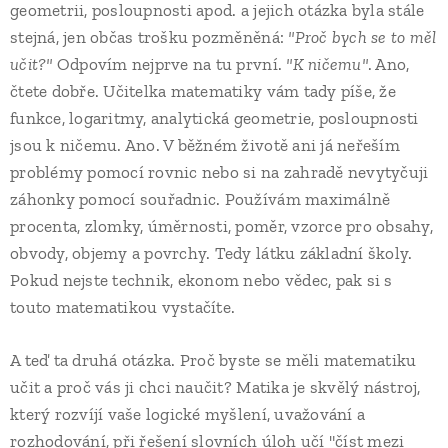
geometrii, posloupnosti apod. a jejich otázka byla stále
stejná, jen občas trošku pozměněná:
"Proč bych se to měl
učit?"
Odpovím nejprve na tu první.
"K ničemu"
. Ano,
čtete dobře. Učitelka matematiky vám tady píše, že
funkce, logaritmy, analytická geometrie, posloupnosti
jsou k ničemu. Ano. V běžném životě ani já neřeším
problémy pomocí rovnic nebo si na zahradě nevytyčuji
záhonky pomocí souřadnic. Používám maximálně
procenta, zlomky, úměrnosti, poměr, vzorce pro obsahy,
obvody, objemy a povrchy. Tedy látku základní školy.
Pokud nejste technik, ekonom nebo vědec, pak si s
touto matematikou vystačíte.
A teď ta druhá otázka. Proč byste se měli matematiku
učit a proč vás ji chci naučit? Matika je skvělý nástroj,
který rozvíjí vaše logické myšlení, uvažování a
rozhodování, při řešení slovních úloh učí "číst mezi