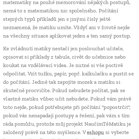
matematiky na pouhé memorování nějakých postupů,
nemá to s matematikou nic společného. Počítání
stejných typů příkladů jen s jinými čísly ještě
neznamená, že matiku umíte. Vždyť ani v životě nejde
na všechny situace aplikovat jeden a ten samý postup.
Ke zvládnutí matiky nestačí jen poslouchat učitele,
opisovat si příklady z tabule, civět do učebnice nebo
koukat na vzdělávací videa. Je nutné si vše poctivě
odpočítat. Vzít tužku, papír, popř. kalkulačku a pustit se
do počítání. Jedině tak zapojíte mozek a matiku si
skutečně procvičíte. Pokud nebudete počítat, pak se
vlastně matiku vůbec učit nebudete. Pokud vám právě
toto nejde, pokud potřebujete při počítání "popostrčit",
pokud vás nenapadají postupy a řešení, pak vám s tím
ráda pomůžu, protože můj projekt NaučímTěMatiku je
založený právě na této myšlence. V
eshopu
si vyberte