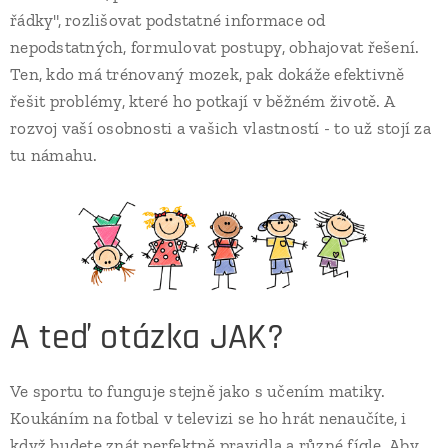
řádky", rozlišovat podstatné informace od
nepodstatných, formulovat postupy, obhajovat řešení.
Ten, kdo má trénovaný mozek, pak dokáže efektivně
řešit problémy, které ho potkají v běžném životě. A
rozvoj vaší osobnosti a vašich vlastností - to už stojí za
tu námahu.
A teď otázka JAK?
Ve sportu to funguje stejně jako s učením matiky.
Koukáním na fotbal v televizi se ho hrát nenaučíte, i
když budete znát perfektně pravidla a různé fígle. Aby