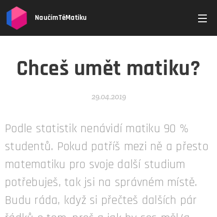
NaučímTěMatiku
Chceš umět matiku?
29.04.2019
Podle statistik nenávidí matiku 90 %
studentů. Pokud patříš mezi ně a přesto
matematiku pro svoje další studium
potřebuješ, tak jsi na správném místě.
Budu ráda, když si přečteš dalších pár