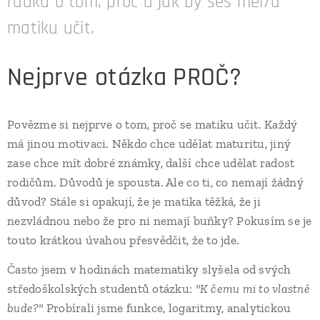
řádků o tom, proč a jak by ses měl/a
matiku učit.
Nejprve otázka PROČ?
Povězme si nejprve o tom, proč se matiku učit. Každý
má jinou motivaci. Někdo chce udělat maturitu, jiný
zase chce mít dobré známky, další chce udělat radost
rodičům. Důvodů je spousta. Ale co ti, co nemají žádný
důvod? Stále si opakují, že je matika těžká, že ji
nezvládnou nebo že pro ni nemají buňky? Pokusím se je
touto krátkou úvahou přesvědčit, že to jde.
Často jsem v hodinách matematiky slyšela od svých
středoškolských studentů otázku:
"K čemu mi to vlastně
bude?"
Probírali jsme funkce, logaritmy, analytickou