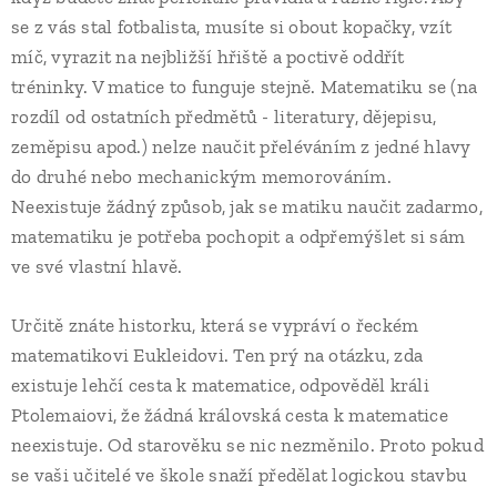
se z vás stal fotbalista, musíte si obout kopačky, vzít
míč, vyrazit na nejbližší hřiště a poctivě oddřít
tréninky. V matice to funguje stejně. Matematiku se (na
rozdíl od ostatních předmětů - literatury, dějepisu,
zeměpisu apod.) nelze naučit přeléváním z jedné hlavy
do druhé nebo mechanickým memorováním.
Neexistuje žádný způsob, jak se matiku naučit zadarmo,
matematiku je potřeba pochopit a odpřemýšlet si sám
ve své vlastní hlavě.
Určitě znáte historku, která se vypráví o řeckém
matematikovi Eukleidovi. Ten prý na otázku, zda
existuje lehčí cesta k matematice, odpověděl králi
Ptolemaiovi, že žádná královská cesta k matematice
neexistuje. Od starověku se nic nezměnilo. Proto pokud
se vaši učitelé ve škole snaží předělat logickou stavbu